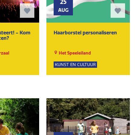
25
AUG
akteert! - Kom
Haarborstel personaliseren
ten?
zaal
Het Speeleiland
KUNST EN CULTUUR
UR
WORKSHOPS