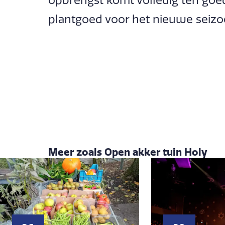
opbrengst komt volledig ten goe
plantgoed voor het nieuwe seizo
Meer zoals Open akker tuin Holy