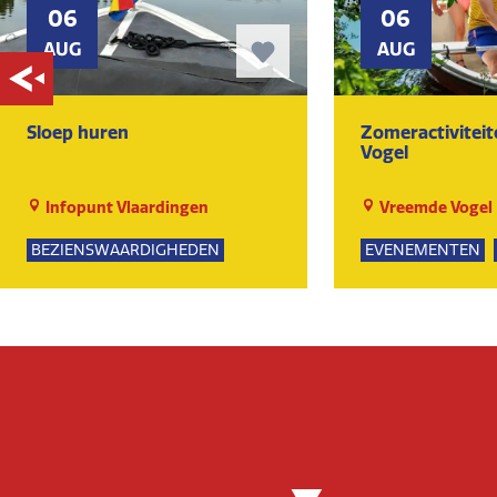
06
06
AUG
AUG
Sloep huren
Zomeractivitei
Vogel
Infopunt Vlaardingen
Vreemde Vogel
BEZIENSWAARDIGHEDEN
EVENEMENTEN
NATUUR
SPEELTUIN
GROE
KUNST EN CULTU