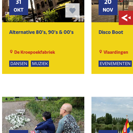
31
20
OKT
NOV
Alternative 80’s, 90’s & 00’s
Disco Boot
De Kroepoekfabriek
Vlaardingen
DANSEN
MUZIEK
EVENEMENTEN
DANSEN