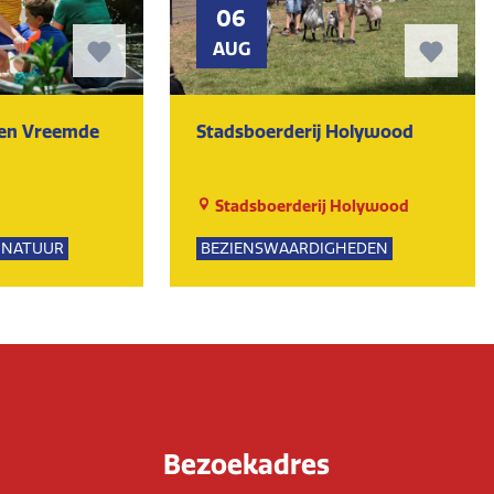
06
AUG
ten Vreemde
Stadsboerderij Holywood
Stadsboerderij Holywood
NATUUR
BEZIENSWAARDIGHEDEN
PSUITJES
NATUUR
UR
Bezoekadres