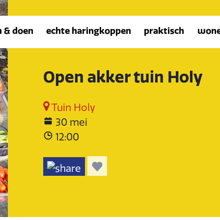
n & doen
echte haringkoppen
praktisch
won
Open akker tuin Holy
Tuin Holy
30 mei
12:00