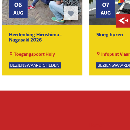
06
07
AUG
AUG
Herdenking Hiroshima-
Sloep huren
Nagasaki 2026
Toegangspoort Holy
Infopunt Vlaa
BEZIENSWAARDIGHEDEN
BEZIENSWAARD
KUNST EN CULTUUR
NATUUR
Home