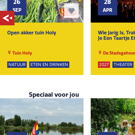
26
28
SEP
APR
Open akker tuin Holy
Wie Jarig Is, Tr
Je Een Taartje E
Tuin Holy
De Stadsgehoor
NATUUR
ETEN EN DRINKEN
2027
THEATER
KUNST EN CULTU
Speciaal voor jou