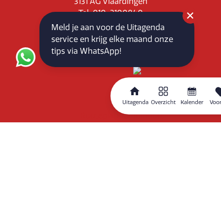
3131 AG Vlaardingen
Tel: 010-3100840
E-mail: info@vlaardingenpartners.nl
Meld je aan voor de Uitagenda
KvK: 71555544
service en krijg elke maand onze
BTW : NL858760939B01
tips via WhatsApp!
Uitagenda
Overzicht
Kalender
Voor
Routeplanner
Home
Overzicht
Kalender
Zoeken