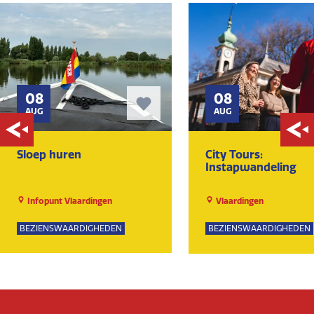
08
08
AUG
AUG
Sloep huren
City Tours:
Instapwandeling
Infopunt Vlaardingen
Vlaardingen
BEZIENSWAARDIGHEDEN
BEZIENSWAARDIGHEDEN