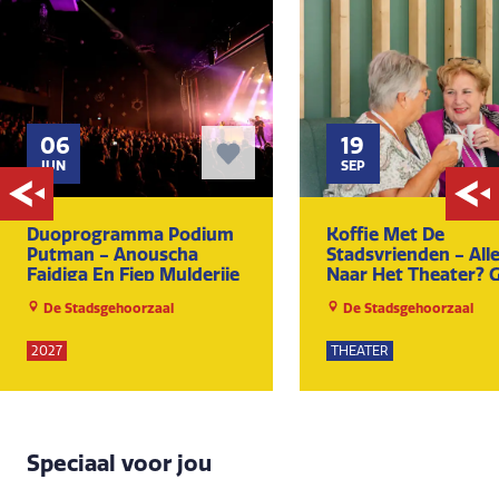
06
19
JUN
SEP
Duoprogramma Podium
Koffie Met De
Putman - Anouscha
Stadsvrienden - All
Fajdiga En Fiep Mulderije
Naar Het Theater? 
Probleem!
De Stadsgehoorzaal
De Stadsgehoorzaal
2027
THEATER
Speciaal voor jou