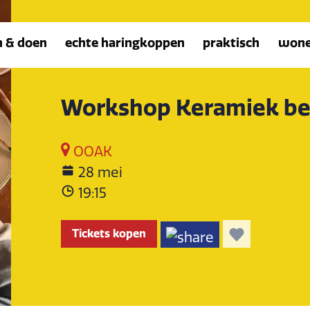
n & doen
echte haringkoppen
praktisch
won
Workshop Keramiek be
OOAK
28 mei
19:15
Tickets kopen