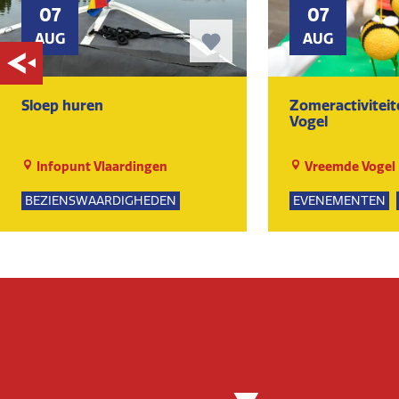
07
07
AUG
AUG
Sloep huren
Zomeractivitei
Vogel
Infopunt Vlaardingen
Vreemde Vogel
BEZIENSWAARDIGHEDEN
EVENEMENTEN
NATUUR
SPEELTUIN
GROE
KUNST EN CULTU