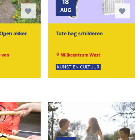
18
AUG
Open akker
Tote bag schilderen
g
 van
Wijkcentrum West
KUNST EN CULTUUR