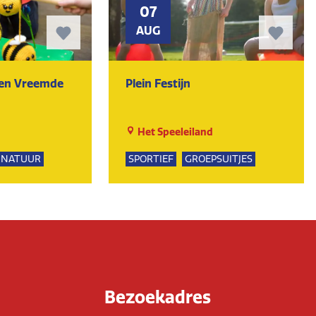
07
AUG
ten Vreemde
Plein Festijn
Het Speeleiland
NATUUR
SPORTIEF
GROEPSUITJES
PSUITJES
UR
Bezoekadres