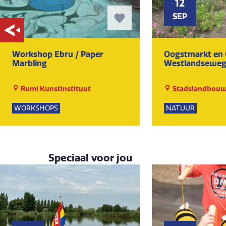
12
SEP
Workshop Ebru / Paper
Oogstmarkt en 
Marbling
Westlandsewe
Rumi Kunstinstituut
Stadslandbouw
Ruytenburch
WORKSHOPS
NATUUR
KUNST EN CULTUUR
Speciaal voor jou