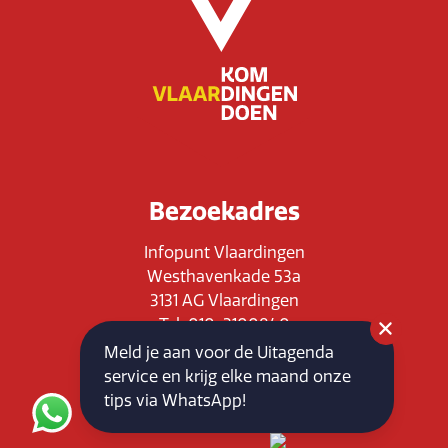
Bezoekadres
Infopunt Vlaardingen
Westhavenkade 53a
3131 AG Vlaardingen
Tel: 010-3100840
E-mail: info@vlaardingenpartners.nl
Meld je aan voor de Uitagenda
KvK: 71555544
service en krijg elke maand onze
BTW : NL858760939B01
tips via WhatsApp!