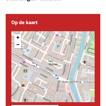
Op de kaart
+
−