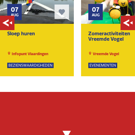
07
07
AUG
AUG
Sloep huren
Zomeractiviteiten
Vreemde Vogel
Infopunt Vlaardingen
Vreemde Vogel
BEZIENSWAARDIGHEDEN
EVENEMENTEN