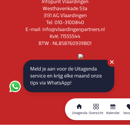
Infopunt Vlaardingen
Westhavenkade 53a
3131 AG Vlaardingen
Tel: 010-3100840
E-mail: info@vlaardingenpartners.nl
KvK: 71555544
BTW : NL858760939B01
Meld je aan voor de Uitagenda
service en krijg elke maand onze
Routeplanner
tips via WhatsApp!
Home
Overzicht
Uitagenda
Overzicht
Kalender
Voor
Kalender