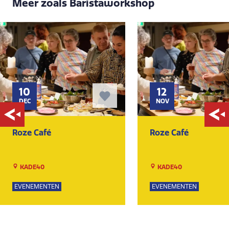
Meer zoals Baristaworkshop
10
12
DEC
NOV
Roze Café
Roze Café
KADE40
KADE40
EVENEMENTEN
EVENEMENTEN