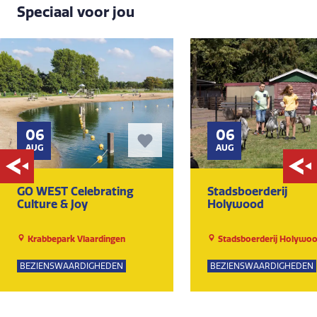
Speciaal voor jou
06
06
AUG
AUG
GO WEST Celebrating
Stadsboerderij
Culture & Joy
Holywood
Krabbepark Vlaardingen
Stadsboerderij Holywo
BEZIENSWAARDIGHEDEN
BEZIENSWAARDIGHEDEN