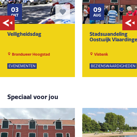
03
09
OKT
AUG
Veiligheidsdag
Stadswandeling
Oostwijk Vlaarding
Brandweer Hoogstad
Visbank
EVENEMENTEN
BEZIENSWAARDIGHEDEN
Speciaal voor jou