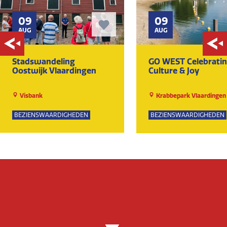
09
09
AUG
AUG
Stadswandeling
GO WEST Celebrati
Oostwijk Vlaardingen
Culture & Joy
Visbank
Krabbepark Vlaardingen
BEZIENSWAARDIGHEDEN
BEZIENSWAARDIGHEDEN