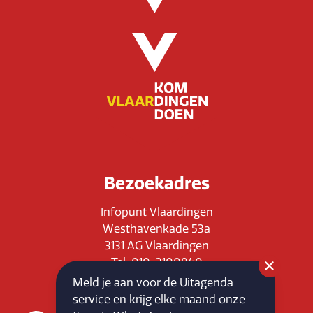
Bezoekadres
Infopunt Vlaardingen
Westhavenkade 53a
3131 AG Vlaardingen
Tel: 010-3100840
E-mail: info@vlaardingenpartners.nl
Meld je aan voor de Uitagenda
KvK: 71555544
service en krijg elke maand onze
BTW : NL858760939B01