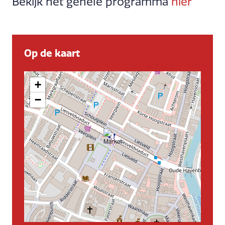
Bekijk het gehele programma
hier
Op de kaart
+
−