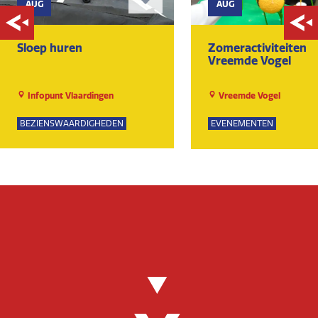
AUG
AUG
Sloep huren
Zomeractiviteiten
Vreemde Vogel
Infopunt Vlaardingen
Vreemde Vogel
BEZIENSWAARDIGHEDEN
EVENEMENTEN