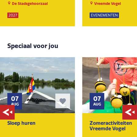
De Stadsgehoorzaal
Vreemde Vogel
2027
EVENEMENTEN
Speciaal voor jou
07
07
AUG
AUG
Sloep huren
Zomeractiviteiten
Vreemde Vogel