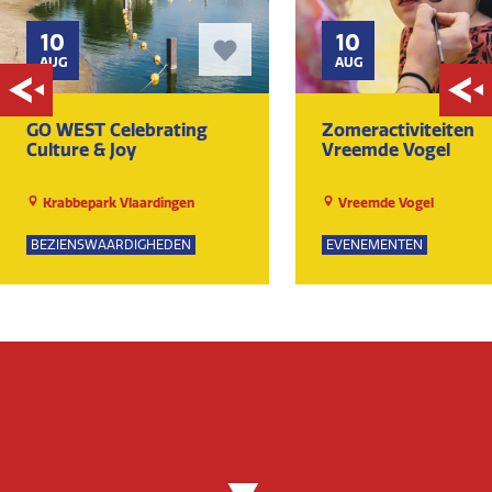
10
10
AUG
AUG
GO WEST Celebrating
Zomeractiviteiten
Culture & Joy
Vreemde Vogel
Krabbepark Vlaardingen
Vreemde Vogel
BEZIENSWAARDIGHEDEN
EVENEMENTEN