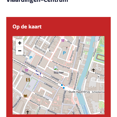
Op de kaart
+
−