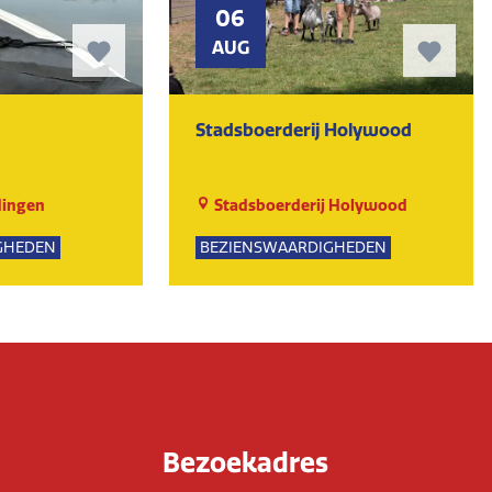
06
AUG
Stadsboerderij Holywood
dingen
Stadsboerderij Holywood
GHEDEN
BEZIENSWAARDIGHEDEN
NATUUR
Bezoekadres