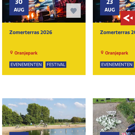
30
23
AUG
AUG
Zomerterras 2026
Zomerterras 2
Oranjepark
Oranjepark
EVENEMENTEN
FESTIVAL
EVENEMENTEN
KUNST EN CULTUUR
MUZIEK
KUNST EN CULT
DANSEN
DANSEN