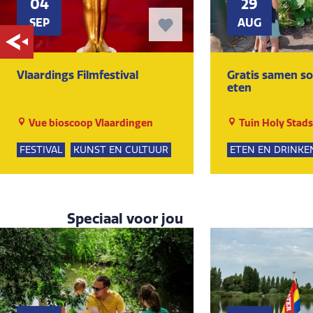
04
29
SEP
AUG
Vlaardings Filmfestival
Gratis samen s
eten
Vue bioscoop Vlaardingen
Tuin Holy Stad
Ruytenburch
FESTIVAL
KUNST EN CULTUUR
ETEN EN DRINKE
Speciaal voor jou