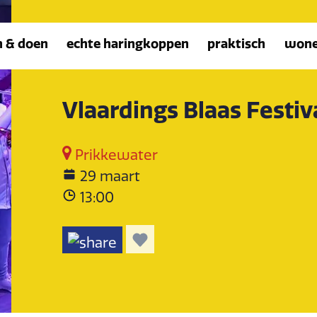
n & doen
echte haringkoppen
praktisch
won
Vlaardings Blaas Festiv
Prikkewater
29 maart
13:00