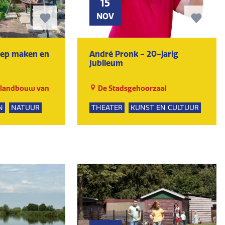
15
NOV
oep maken en
André Pronk - 20-jarig
Jubileum
slandbouw van
De Stadsgehoorzaal
N
NATUUR
THEATER
KUNST EN CULTUUR