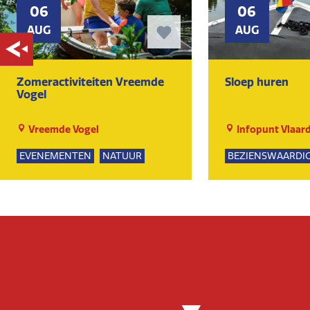
06
06
AUG
AUG
Zomeractiviteiten Vreemde
Sloep huren
Vogel
Vreemde Vogel
Infopunt Vlaar
EVENEMENTEN
NATUUR
BEZIENSWAARDI
SPEELTUIN
GROEPSUITJES
NATUUR
KUNST EN CULTUUR