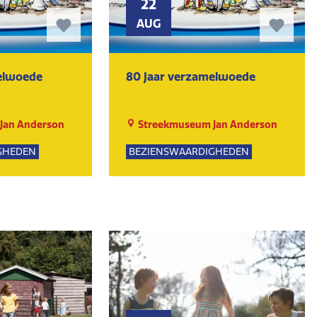
22
AUG
elwoede
80 Jaar verzamelwoede
Jan Anderson
Streekmuseum Jan Anderson
GHEDEN
BEZIENSWAARDIGHEDEN
UR
MUSEUM
KUNST EN CULTUUR
MUSEUM