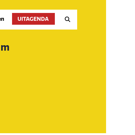
en
UITAGENDA
sum