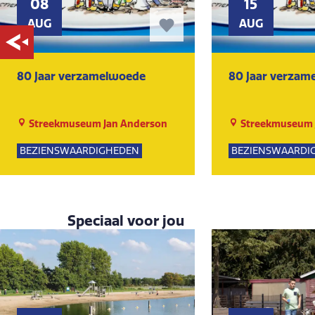
08
15
AUG
AUG
80 Jaar verzamelwoede
80 Jaar verzam
Streekmuseum Jan Anderson
Streekmuseum 
BEZIENSWAARDIGHEDEN
BEZIENSWAARDI
KUNST EN CULTUUR
MUSEUM
KUNST EN CULTU
Speciaal voor jou