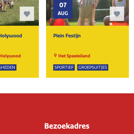
07
AUG
 Holywood
Plein Festijn
 Holywood
Het Speeleiland
GHEDEN
SPORTIEF
GROEPSUITJES
Bezoekadres