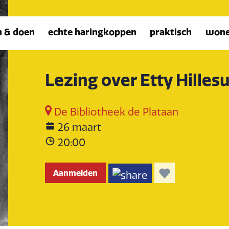
n & doen
echte haringkoppen
praktisch
won
Lezing over Etty Hille
De Bibliotheek de Plataan
26 maart
20:00
Aanmelden