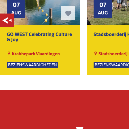
07
07
AUG
AUG
GO WEST Celebrating Culture
Stadsboerderij
& Joy
Krabbepark Vlaardingen
Stadsboerderij
BEZIENSWAARDIGHEDEN
BEZIENSWAARDI
KUNST EN CULTUUR
NATUUR
EVENEMENTEN