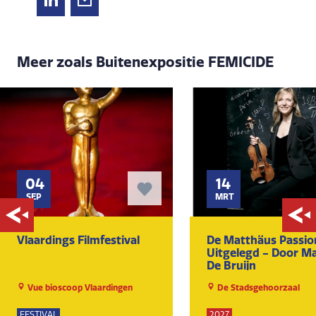
Meer zoals Buitenexpositie FEMICIDE
04
14
SEP
MRT
Vlaardings Filmfestival
De Matthäus Passio
Uitgelegd - Door Ma
De Bruijn
Vue bioscoop Vlaardingen
De Stadsgehoorzaal
FESTIVAL
2027