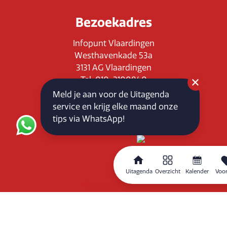
Bezoekadres
Infopunt Vlaardingen
Westhavenkade 53a
3131 AG Vlaardingen
Tel: 010-3100840
E-mail: info@vlaardingenpartners.nl
Meld je aan voor de Uitagenda
KvK: 71555544
service en krijg elke maand onze
BTW : NL858760939B01
tips via WhatsApp!
Uitagenda
Overzicht
Kalender
Voor
Routeplanner
Home