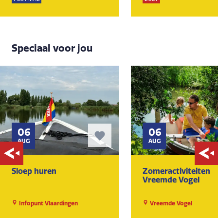
Speciaal voor jou
06
06
AUG
AUG
Sloep huren
Zomeractiviteiten
Vreemde Vogel
Infopunt Vlaardingen
Vreemde Vogel