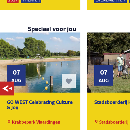
2027
THEATER
EVENEMENTEN
KUNST EN CULTUUR
NATUUR
Speciaal voor jou
07
07
AUG
AUG
GO WEST Celebrating Culture
Stadsboerderij
& Joy
Krabbepark Vlaardingen
Stadsboerderij