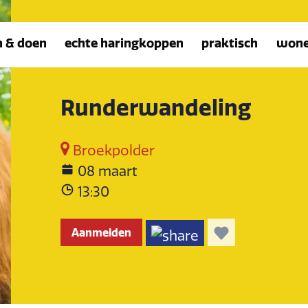
n & doen
echte haringkoppen
praktisch
won
Runderwandeling
Broekpolder
08 maart
13:30
Aanmelden