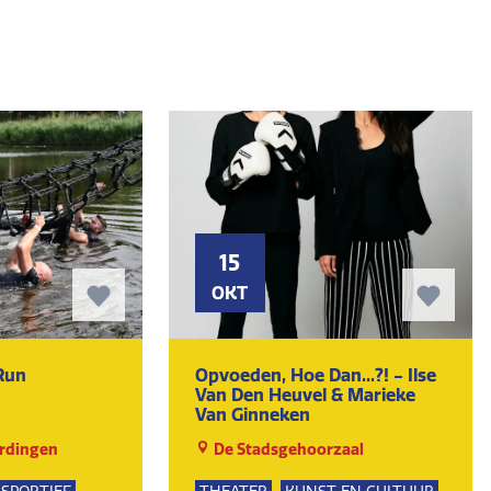
15
OKT
Run
Opvoeden, Hoe Dan...?! - Ilse
Van Den Heuvel & Marieke
Van Ginneken
rdingen
De Stadsgehoorzaal