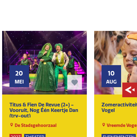
20
10
MEI
AUG
Titus & Fien De Revue (2+) -
Zomeractivite
Vooruit, Nog Één Keertje Dan
Vogel
(try-out)
De Stadsgehoorzaal
Vreemde Voge