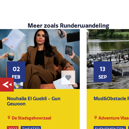
Meer zoals Runderwandeling
02
13
FEB
SEP
Nouhaila El Guebli - Gun
Mud&Obstacle 
Gewoon
De Stadsgehoorzaal
Adventure Vlaa