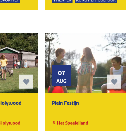
SPORTIEF
THEATER
KUNST EN CULTUUR
07
AUG
 Holywood
Plein Festijn
 Holywood
Het Speeleiland