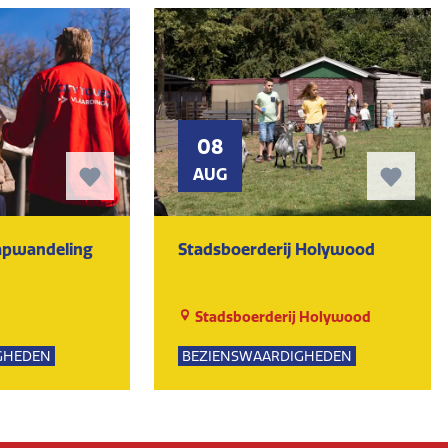
08
AUG
tapwandeling
Stadsboerderij Holywood
Stadsboerderij Holywood
GHEDEN
BEZIENSWAARDIGHEDEN
PSUITJES
NATUUR