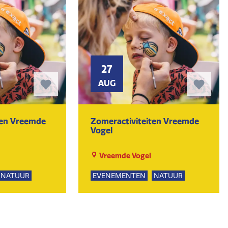
27
AUG
ten Vreemde
Zomeractiviteiten Vreemde
Vogel
Vreemde Vogel
NATUUR
EVENEMENTEN
NATUUR
PSUITJES
SPEELTUIN
GROEPSUITJES
UR
KUNST EN CULTUUR