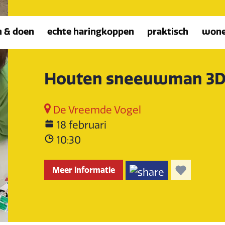
n & doen
echte haringkoppen
praktisch
won
Houten sneeuwman 3D
De Vreemde Vogel
18 februari
10:30
Meer informatie