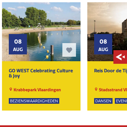
08
08
AUG
AUG
GO WEST Celebrating Culture
Reis Door de Ti
& Joy
Krabbepark Vlaardingen
Stadsstrand V
BEZIENSWAARDIGHEDEN
DANSEN
EVEN
KUNST EN CULTUUR
MUZIEK
EVENEMENTEN