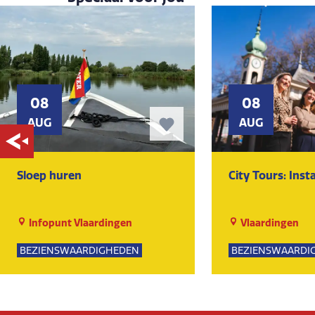
08
08
AUG
AUG
Sloep huren
City Tours: Ins
Infopunt Vlaardingen
Vlaardingen
BEZIENSWAARDIGHEDEN
BEZIENSWAARDI
NATUUR
SPORTIEF
GROE