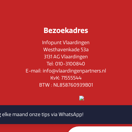
Bezoekadres
Infopunt Vlaardingen
Westhavenkade 53a
3131 AG Vlaardingen
Tel: 010-3100840
E-mail: info@vlaardingenpartners.nl
KvK: 71555544
BTW : NL858760939B01
jg elke maand onze tips via WhatsApp!
Routeplanner