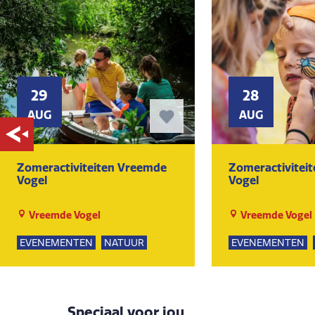
29
28
AUG
AUG
Zomeractiviteiten Vreemde
Zomeractivitei
Vogel
Vogel
Vreemde Vogel
Vreemde Vogel
EVENEMENTEN
NATUUR
EVENEMENTEN
SPEELTUIN
GROEPSUITJES
SPEELTUIN
GROE
KUNST EN CULTUUR
KUNST EN CULTU
Speciaal voor jou