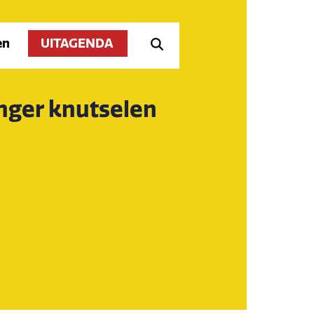
en
UITAGENDA
ger knutselen