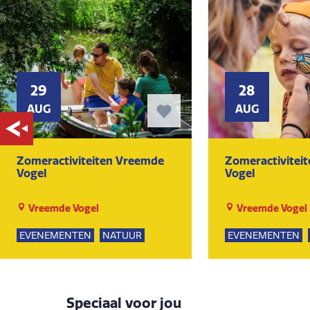
29
28
AUG
AUG
Zomeractiviteiten Vreemde
Zomeractivitei
Vogel
Vogel
Vreemde Vogel
Vreemde Vogel
EVENEMENTEN
NATUUR
EVENEMENTEN
SPEELTUIN
GROEPSUITJES
SPEELTUIN
GROE
KUNST EN CULTUUR
KUNST EN CULTU
Speciaal voor jou