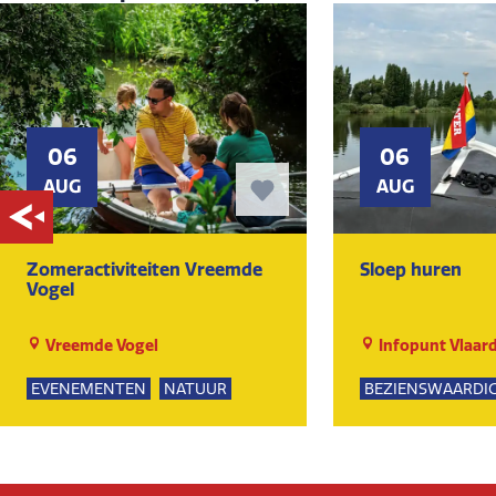
06
06
AUG
AUG
Zomeractiviteiten Vreemde
Sloep huren
Vogel
Vreemde Vogel
Infopunt Vlaar
EVENEMENTEN
NATUUR
BEZIENSWAARDI
SPEELTUIN
GROEPSUITJES
NATUUR
KUNST EN CULTUUR