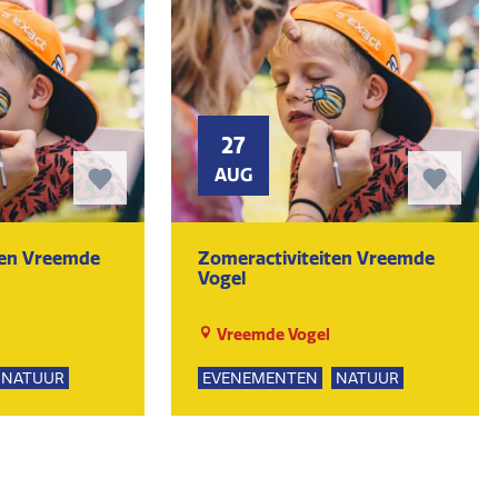
27
AUG
ten Vreemde
Zomeractiviteiten Vreemde
Vogel
Vreemde Vogel
NATUUR
EVENEMENTEN
NATUUR
PSUITJES
SPEELTUIN
GROEPSUITJES
UR
KUNST EN CULTUUR