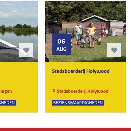
06
AUG
Stadsboerderij Holywood
dingen
Stadsboerderij Holywood
GHEDEN
BEZIENSWAARDIGHEDEN
NATUUR