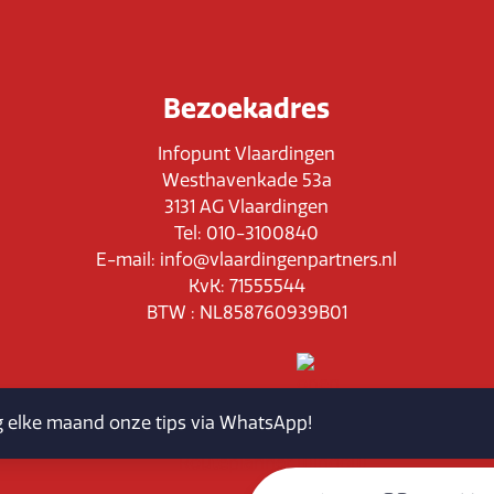
Bezoekadres
Infopunt Vlaardingen
Westhavenkade 53a
3131 AG Vlaardingen
Tel: 010-3100840
E-mail: info@vlaardingenpartners.nl
KvK: 71555544
BTW : NL858760939B01
jg elke maand onze tips via WhatsApp!
Routeplanner