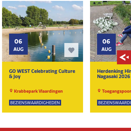
06
06
AUG
AUG
GO WEST Celebrating Culture
Herdenking Hi
& Joy
Nagasaki 2026
Krabbepark Vlaardingen
Toegangspoor
BEZIENSWAARDIGHEDEN
BEZIENSWAARD
KUNST EN CULTUUR
KUNST EN CULT
EVENEMENTEN