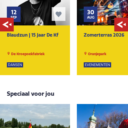
12
30
SEP
AUG
Blaudzun | 15 Jaar De Kf
Zomerterras 2026
De Kroepoekfabriek
Oranjepark
DANSEN
EVENEMENTEN
Speciaal voor jou