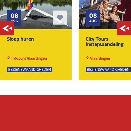
08
08
AUG
AUG
Sloep huren
City Tours:
Instapwandeling
Infopunt Vlaardingen
Vlaardingen
BEZIENSWAARDIGHEDEN
BEZIENSWAARDIGHEDEN