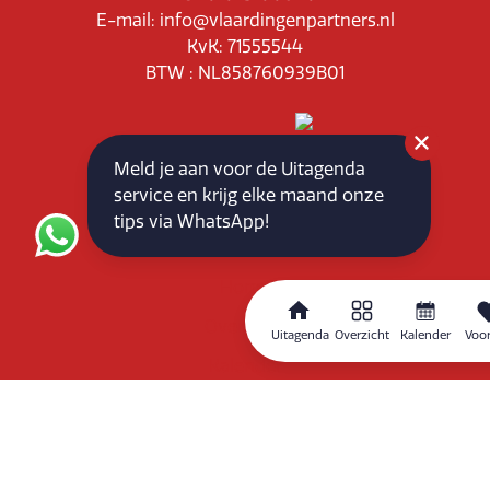
E-mail: info@vlaardingenpartners.nl
KvK: 71555544
BTW : NL858760939B01
Meld je aan voor de Uitagenda
service en krijg elke maand onze
tips via WhatsApp!
Routeplanner
Home
Overzicht
Uitagenda
Overzicht
Kalender
Voor
Kalender
Zoeken