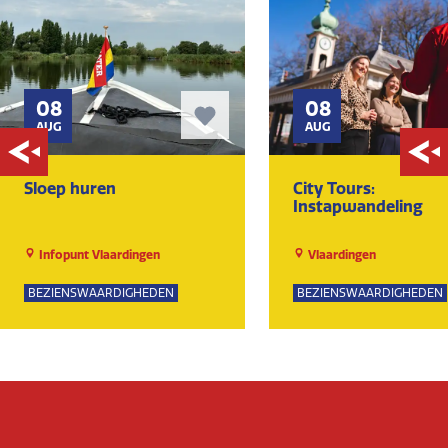
08
08
AUG
AUG
Sloep huren
City Tours:
Instapwandeling
Infopunt Vlaardingen
Vlaardingen
BEZIENSWAARDIGHEDEN
BEZIENSWAARDIGHEDEN