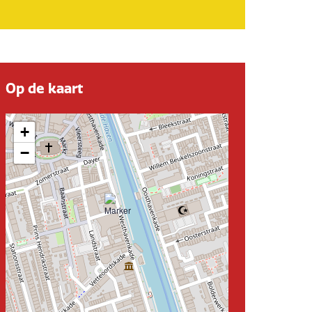
Op de kaart
+
−