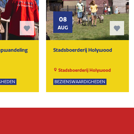
08
AUG
tapwandeling
Stadsboerderij Holywood
Stadsboerderij Holywood
GHEDEN
BEZIENSWAARDIGHEDEN
PSUITJES
NATUUR