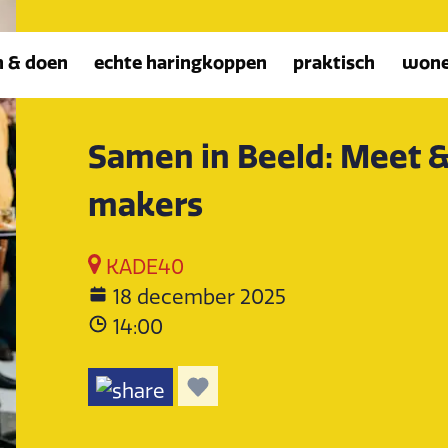
n & doen
echte haringkoppen
praktisch
won
Samen in Beeld: Meet &
makers
KADE40
18 december 2025
14:00