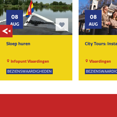
08
08
AUG
AUG
Sloep huren
City Tours: Ins
Infopunt Vlaardingen
Vlaardingen
BEZIENSWAARDIGHEDEN
BEZIENSWAARDI
NATUUR
SPORTIEF
GROE