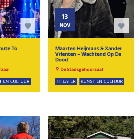
13
NOV
ibute To
Maarten Heijmans & Xander
Vrienten - Wachtend Op De
Dood
zaal
De Stadsgehoorzaal
T EN CULTUUR
THEATER
KUNST EN CULTUUR