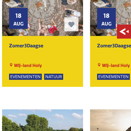
18
18
AUG
AUG
Zomer3Daagse
Zomer3Daags
WIJ-land Holy
WIJ-land Holy
EVENEMENTEN
NATUUR
EVENEMENTEN
GROEPSUITJES
GROEPSUITJES