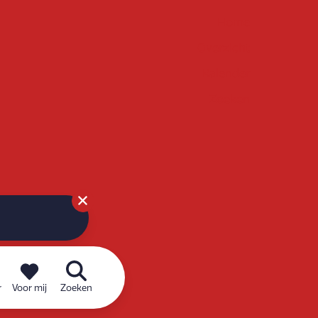
Home
Overzicht
Kalender
Zoeken
r
Voor mij
Zoeken