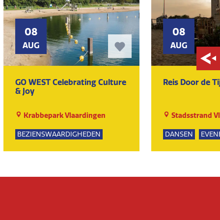
08
08
AUG
AUG
GO WEST Celebrating Culture
Reis Door de Ti
& Joy
Krabbepark Vlaardingen
Stadsstrand V
BEZIENSWAARDIGHEDEN
DANSEN
EVEN
KUNST EN CULTUUR
MUZIEK
EVENEMENTEN