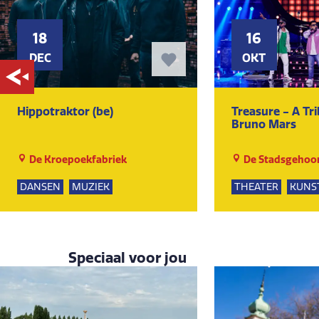
18
16
DEC
OKT
Hippotraktor (be)
Treasure - A Tr
Bruno Mars
De Kroepoekfabriek
De Stadsgehoor
DANSEN
MUZIEK
THEATER
KUNS
Speciaal voor jou