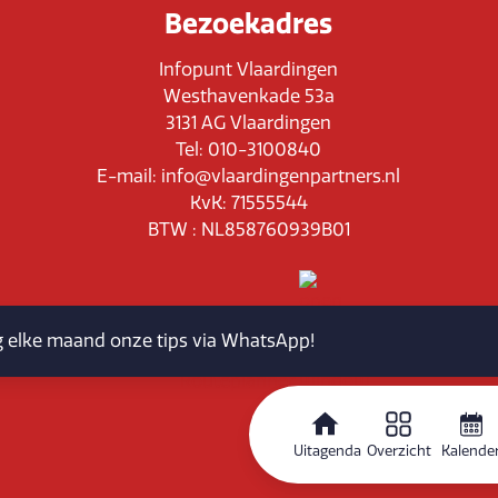
Bezoekadres
Infopunt Vlaardingen
Westhavenkade 53a
3131 AG Vlaardingen
Tel: 010-3100840
E-mail: info@vlaardingenpartners.nl
KvK: 71555544
BTW : NL858760939B01
jg elke maand onze tips via WhatsApp!
Routeplanner
Uitagenda
Overzicht
Kalende