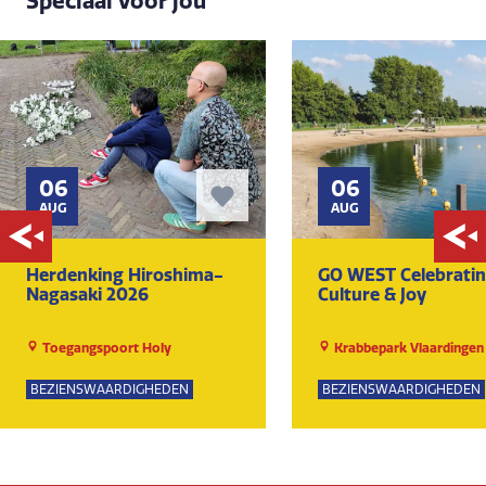
Speciaal voor jou
06
06
AUG
AUG
Herdenking Hiroshima-
GO WEST Celebrati
Nagasaki 2026
Culture & Joy
Toegangspoort Holy
Krabbepark Vlaardingen
BEZIENSWAARDIGHEDEN
BEZIENSWAARDIGHEDEN