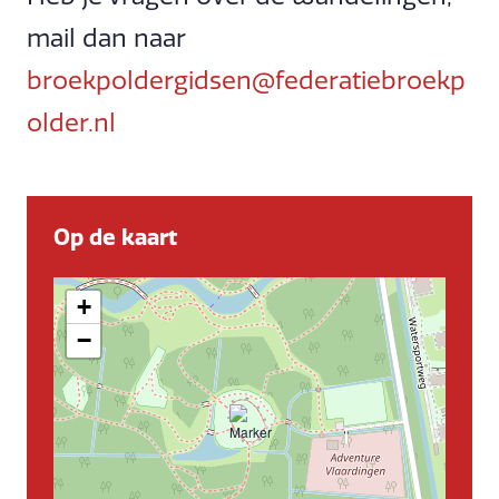
mail dan naar
broekpoldergidsen@federatiebroekp
older.nl
Op de kaart
+
−