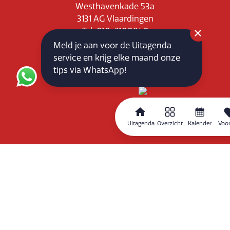
Westhavenkade 53a
3131 AG Vlaardingen
Tel: 010-3100840
E-mail: info@vlaardingenpartners.nl
Meld je aan voor de Uitagenda
KvK: 71555544
service en krijg elke maand onze
BTW : NL858760939B01
tips via WhatsApp!
Uitagenda
Overzicht
Kalender
Voor
Routeplanner
Home
Overzicht
Kalender
Zoeken