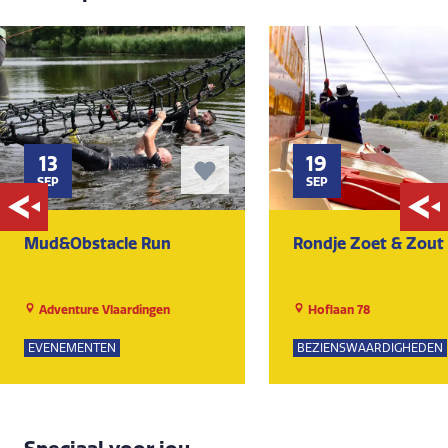
13
19
SEP
SEP
Mud&Obstacle Run
Rondje Zoet & Zout
Adventure Vlaardingen
Hoflaan 78
EVENEMENTEN
BEZIENSWAARDIGHEDEN