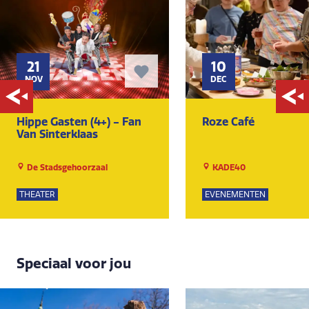
21
10
NOV
DEC
Hippe Gasten (4+) - Fan
Roze Café
Van Sinterklaas
De Stadsgehoorzaal
KADE40
THEATER
EVENEMENTEN
Speciaal voor jou