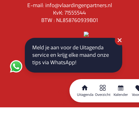
E-mail: info@vlaardingenpartners.nl
KvK: 71555544
BTW : NL858760939B01
Meld je aan voor de Uitagenda
service en krijg elke maand onze
tips via WhatsApp!
Routeplanner
Home
Overzicht
Uitagenda
Overzicht
Kalender
Voor
Kalender
Zoeken