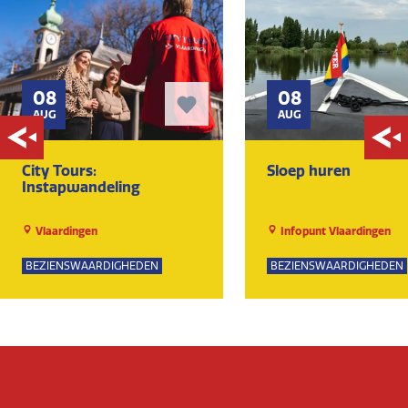
08
08
AUG
AUG
City Tours:
Sloep huren
Instapwandeling
Vlaardingen
Infopunt Vlaardingen
BEZIENSWAARDIGHEDEN
BEZIENSWAARDIGHEDEN