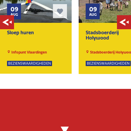
09
09
AUG
AUG
Sloep huren
Stadsboerderij
Holywood
Infopunt Vlaardingen
Stadsboerderij Holywo
BEZIENSWAARDIGHEDEN
BEZIENSWAARDIGHEDEN