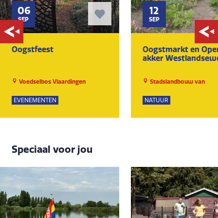
06
12
SEP
SEP
Oogstfeest
Oogstmarkt en Ope
akker Westlandsew
Voedselbos Vlaardingen
Stadslandbouw van
Ruytenburch
EVENEMENTEN
NATUUR
Speciaal voor jou