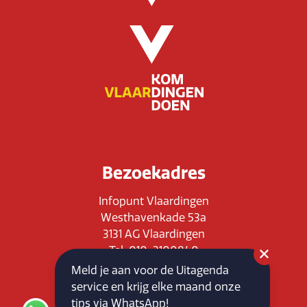
Bezoekadres
Infopunt Vlaardingen
Westhavenkade 53a
3131 AG Vlaardingen
Tel: 010-3100840
E-mail: info@vlaardingenpartners.nl
Meld je aan voor de Uitagenda
KvK: 71555544
service en krijg elke maand onze
BTW : NL858760939B01
tips via WhatsApp!