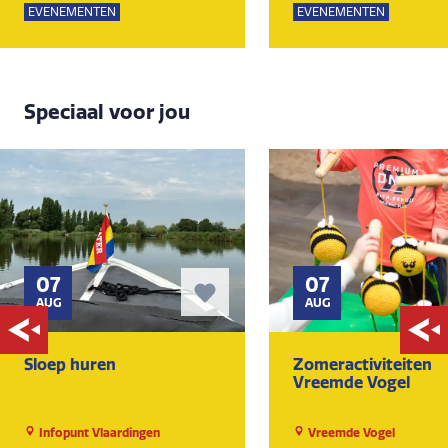
EVENEMENTEN
EVENEMENTEN
Speciaal voor jou
07
07
AUG
AUG
Sloep huren
Zomeractiviteiten
Vreemde Vogel
Infopunt Vlaardingen
Vreemde Vogel