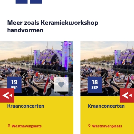
Meer zoals Keramiekworkshop
handvormen
19
18
SEP
SEP
Kraanconcerten
Kraanconcerten
Westhavenplaats
Westhavenplaats