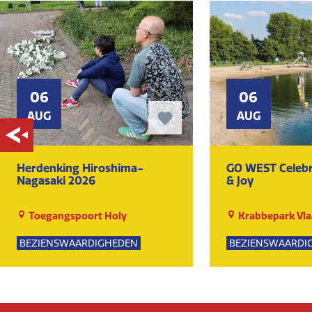
06
06
AUG
AUG
Herdenking Hiroshima-
GO WEST Celebr
Nagasaki 2026
& Joy
Toegangspoort Holy
Krabbepark Vla
BEZIENSWAARDIGHEDEN
BEZIENSWAARDI
KUNST EN CULTUUR
KUNST EN CULTU
EVENEMENTEN