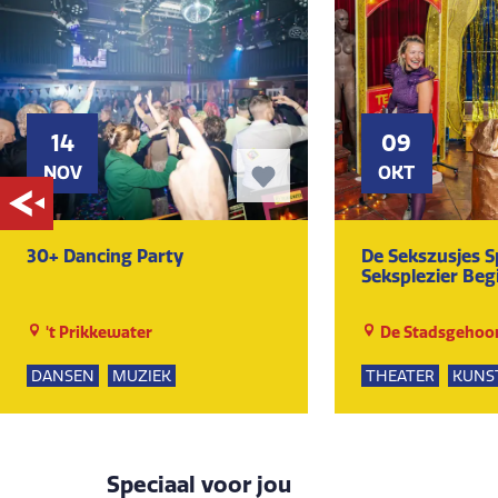
14
09
NOV
OKT
30+ Dancing Party
De Sekszusjes 
Seksplezier Beg
't Prikkewater
De Stadsgehoor
DANSEN
MUZIEK
THEATER
KUNS
Speciaal voor jou