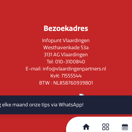
Bezoekadres
Infopunt Vlaardingen
Westhavenkade 53a
3131 AG Vlaardingen
Tel: 010-3100840
E-mail: info@vlaardingenpartners.nl
KvK: 71555544
BTW : NL858760939B01
jg elke maand onze tips via WhatsApp!
Routeplanner