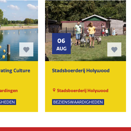
06
AUG
ating Culture
Stadsboerderij Holywood
ardingen
Stadsboerderij Holywood
GHEDEN
BEZIENSWAARDIGHEDEN
UR
NATUUR