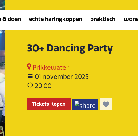
n & doen
echte haringkoppen
praktisch
won
30+ Dancing Party
Prikkewater
01 november 2025
20:00
Tickets Kopen