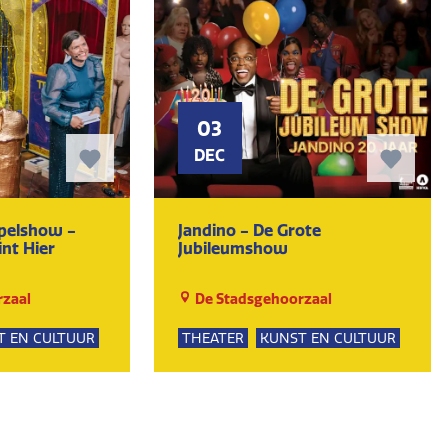
03
DEC
Spelshow -
Jandino - De Grote
int Hier
Jubileumshow
zaal
De Stadsgehoorzaal
T EN CULTUUR
THEATER
KUNST EN CULTUUR