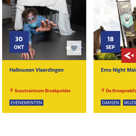
30
18
OKT
SEP
Halloween Vlaardingen
Emo Night Mai
Scoutcentrum Broekpolder
De Kroepoekfa
EVENEMENTEN
DANSEN
MUZI