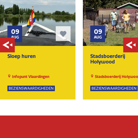
09
09
AUG
AUG
Sloep huren
Stadsboerderij
Holywood
Infopunt Vlaardingen
Stadsboerderij Holywo
BEZIENSWAARDIGHEDEN
BEZIENSWAARDIGHEDEN