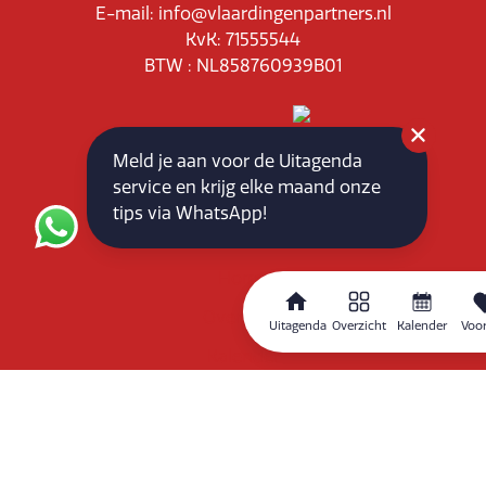
E-mail: info@vlaardingenpartners.nl
KvK: 71555544
BTW : NL858760939B01
Meld je aan voor de Uitagenda
service en krijg elke maand onze
Routeplanner
tips via WhatsApp!
Home
Overzicht
Uitagenda
Overzicht
Kalender
Voor
Kalender
Zoeken