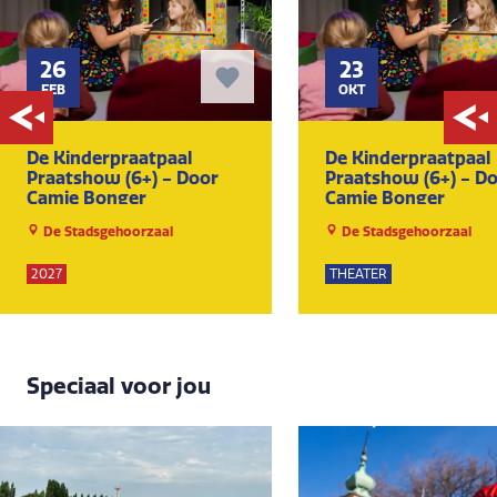
26
23
FEB
OKT
De Kinderpraatpaal
De Kinderpraatpaal
Praatshow (6+) - Door
Praatshow (6+) - D
Camie Bonger
Camie Bonger
De Stadsgehoorzaal
De Stadsgehoorzaal
2027
THEATER
Speciaal voor jou