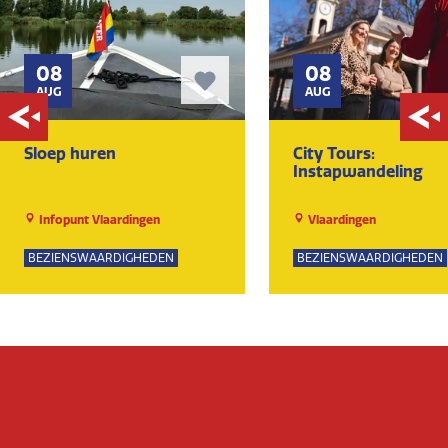
08
08
AUG
AUG
Sloep huren
City Tours:
Instapwandeling
Infopunt Vlaardingen
Vlaardingen
BEZIENSWAARDIGHEDEN
BEZIENSWAARDIGHEDEN