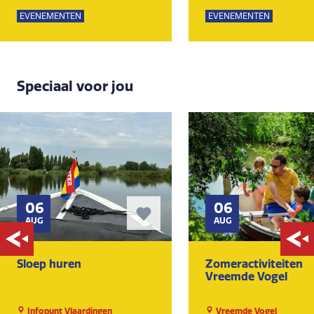
EVENEMENTEN
EVENEMENTEN
Speciaal voor jou
06
06
AUG
AUG
Sloep huren
Zomeractiviteiten
Vreemde Vogel
Infopunt Vlaardingen
Vreemde Vogel