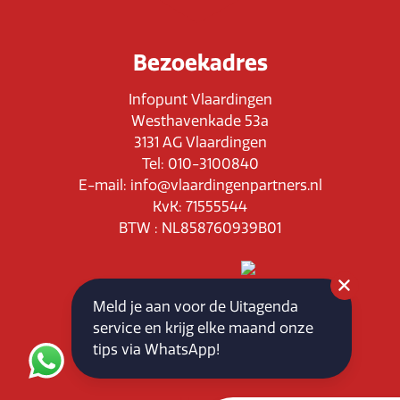
Bezoekadres
Infopunt Vlaardingen
Westhavenkade 53a
3131 AG Vlaardingen
Tel: 010-3100840
E-mail: info@vlaardingenpartners.nl
KvK: 71555544
BTW : NL858760939B01
Meld je aan voor de Uitagenda
service en krijg elke maand onze
Routeplanner
tips via WhatsApp!