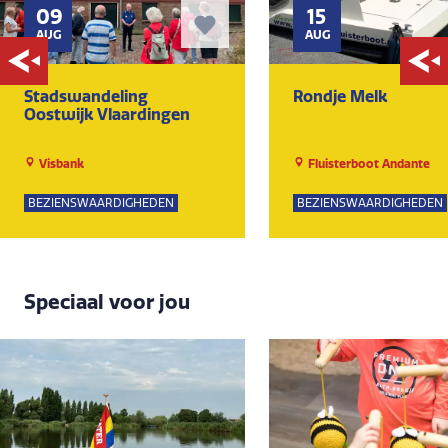
09
15
AUG
AUG
Stadswandeling
Rondje Melk
Oostwijk Vlaardingen
Visbank
Fluisterboot Andante
BEZIENSWAARDIGHEDEN
BEZIENSWAARDIGHEDEN
Speciaal voor jou