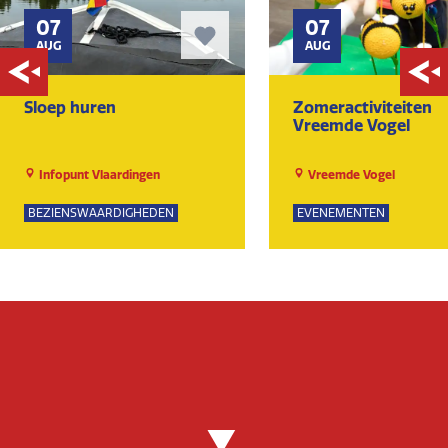
07
07
AUG
AUG
Sloep huren
Zomeractiviteiten
Vreemde Vogel
Infopunt Vlaardingen
Vreemde Vogel
BEZIENSWAARDIGHEDEN
EVENEMENTEN