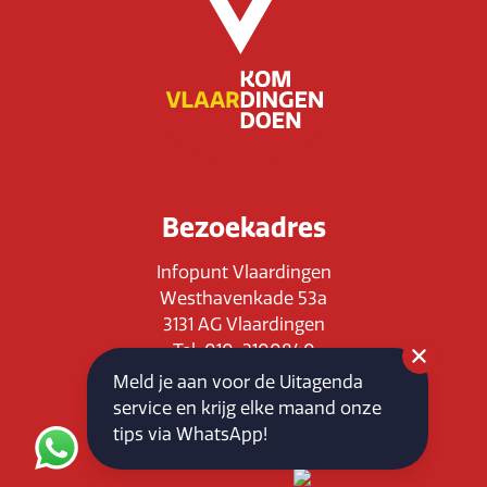
Bezoekadres
Infopunt Vlaardingen
Westhavenkade 53a
3131 AG Vlaardingen
Tel: 010-3100840
E-mail: info@vlaardingenpartners.nl
Meld je aan voor de Uitagenda
KvK: 71555544
service en krijg elke maand onze
BTW : NL858760939B01
tips via WhatsApp!