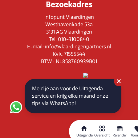
Bezoekadres
Infopunt Vlaardingen
Westhavenkade 53a
3131 AG Vlaardingen
Tel: 010-3100840
E-mail: info@vlaardingenpartners.nl
KvK: 71555544
BTW : NL858760939B01
Meld je aan voor de Uitagenda
service en krijg elke maand onze
Routeplanner
tips via WhatsApp!
Home
Overzicht
Uitagenda
Overzicht
Kalender
Voor