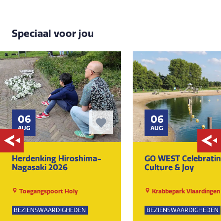
Speciaal voor jou
06
06
AUG
AUG
Herdenking Hiroshima-
GO WEST Celebrati
Nagasaki 2026
Culture & Joy
Toegangspoort Holy
Krabbepark Vlaardingen
BEZIENSWAARDIGHEDEN
BEZIENSWAARDIGHEDEN