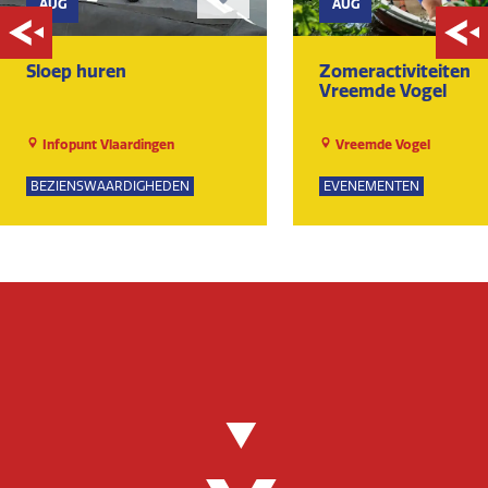
AUG
AUG
Sloep huren
Zomeractiviteiten
Vreemde Vogel
Infopunt Vlaardingen
Vreemde Vogel
BEZIENSWAARDIGHEDEN
EVENEMENTEN