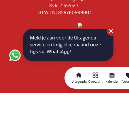
KvK: 71555544
BTW : NL858760939B01
Meld je aan voor de Uitagenda
service en krijg elke maand onze
Routeplanner
tips via WhatsApp!
Home
Overzicht
Uitagenda
Overzicht
Kalender
Voor
Kalender
Zoeken