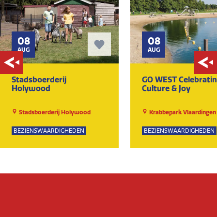
08
08
AUG
AUG
Stadsboerderij
GO WEST Celebrati
Holywood
Culture & Joy
Stadsboerderij Holywood
Krabbepark Vlaardingen
BEZIENSWAARDIGHEDEN
BEZIENSWAARDIGHEDEN