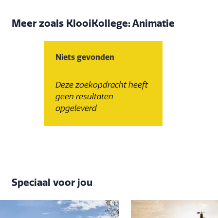
Meer zoals KlooiKollege: Animatie
Niets gevonden
Deze zoekopdracht heeft
geen resultaten
opgeleverd
Speciaal voor jou