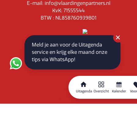
E-mail: info@vlaardingenpartners.nl
KvK: 71555544
BTW : NL858760939B01
Meld je aan voor de Uitagenda
service en krijg elke maand onze
Routeplanner
tips via WhatsApp!
Home
Overzicht
Uitagenda
Overzicht
Kalender
Voor
Kalender
Zoeken