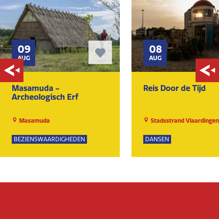
09
08
AUG
AUG
Masamuda -
Reis Door de Tijd
Archeologisch Erf
Masamuda
Stadsstrand Vlaardingen
BEZIENSWAARDIGHEDEN
DANSEN