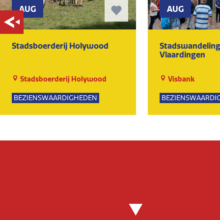
AUG
AUG
Stadsboerderij Holywood
Stadswandeling
Vlaardingen
Stadsboerderij Holywood
Visbank
BEZIENSWAARDIGHEDEN
BEZIENSWAARDI
NATUUR
KUNST EN CULTU
GROEPSUITJES