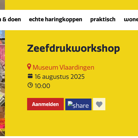
n & doen
echte haringkoppen
praktisch
won
Zeefdrukworkshop
Museum Vlaardingen
16 augustus 2025
10:00
Aanmelden