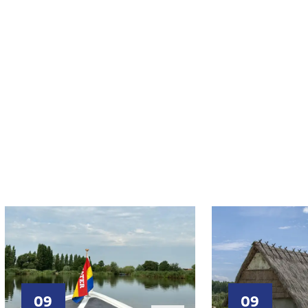
09
09