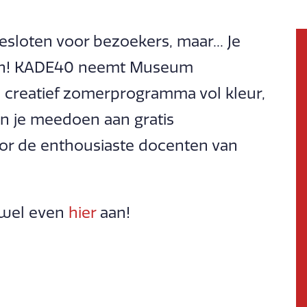
sloten voor bezoekers, maar... Je
len! KADE40 neemt Museum
en creatief zomerprogramma vol kleur,
an je meedoen aan gratis
r de enthousiaste docenten van
e wel even
hier
aan!