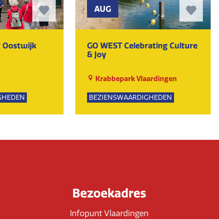
AUG
 Oostwijk
GO WEST Celebrating Culture
& Joy
Krabbepark Vlaardingen
GHEDEN
BEZIENSWAARDIGHEDEN
UR
KUNST EN CULTUUR
EVENEMENTEN
Bezoekadres
Infopunt Vlaardingen