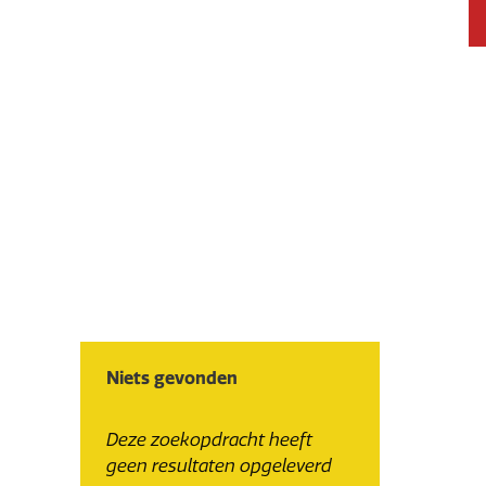
Niets gevonden
Deze zoekopdracht heeft
geen resultaten opgeleverd