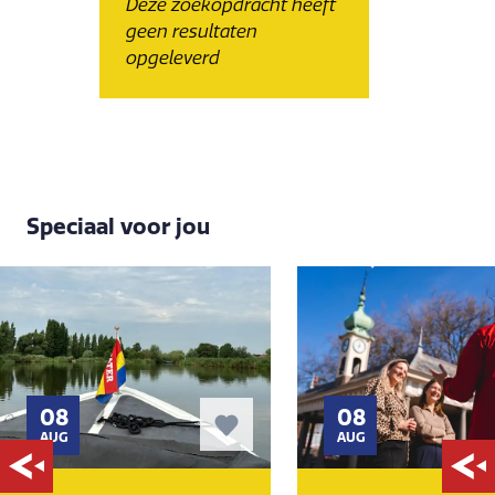
Deze zoekopdracht heeft
geen resultaten
opgeleverd
Speciaal voor jou
08
08
AUG
AUG