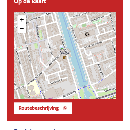
Op de kaart
+
−
Routebeschrijving