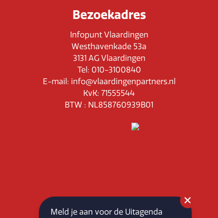
Bezoekadres
Infopunt Vlaardingen
Westhavenkade 53a
3131 AG Vlaardingen
Tel: 010-3100840
E-mail: info@vlaardingenpartners.nl
KvK: 71555544
BTW : NL858760939B01
Routeplanner
Home
Meld je aan voor de Uitagenda
Overzicht