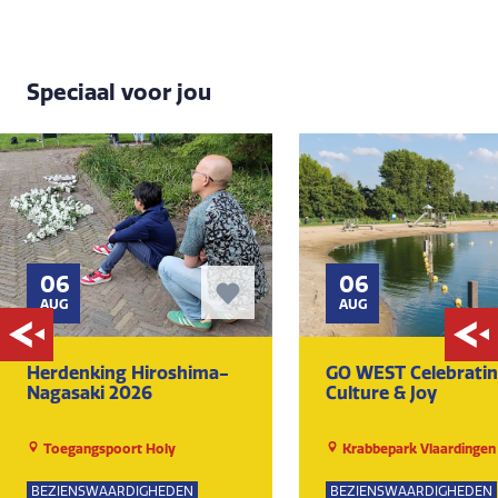
Speciaal voor jou
06
06
AUG
AUG
Herdenking Hiroshima-
GO WEST Celebrati
Nagasaki 2026
Culture & Joy
Toegangspoort Holy
Krabbepark Vlaardingen
BEZIENSWAARDIGHEDEN
BEZIENSWAARDIGHEDEN