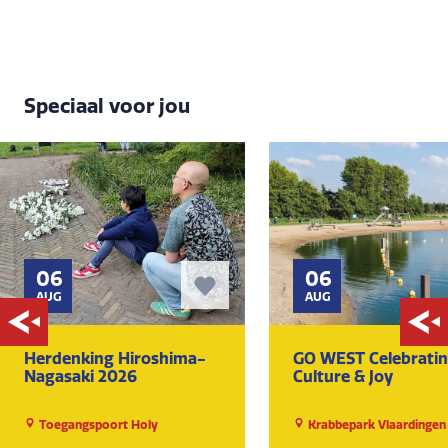
Speciaal voor jou
06
06
AUG
AUG
Herdenking Hiroshima-
GO WEST Celebrati
Nagasaki 2026
Culture & Joy
Toegangspoort Holy
Krabbepark Vlaardingen