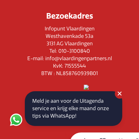
Bezoekadres
Infopunt Vlaardingen
Westhavenkade 53a
3131 AG Vlaardingen
Tel: 010-3100840
E-mail: info@vlaardingenpartners.nl
KvK: 71555544
BTW : NL858760939B01
Meld je aan voor de Uitagenda
service en krijg elke maand onze
Routeplanner
tips via WhatsApp!
Home