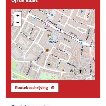
Op de kaart
+
−
Routebeschrijving